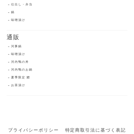
仕出し・弁当
鍋
味噌漬け
通販
河豚鍋
味噌漬け
河内鴨の丼
河内鴨のお鍋
夏季限定 鱧
お茶漬け
プライバシーポリシー
特定商取引法に基づく表記